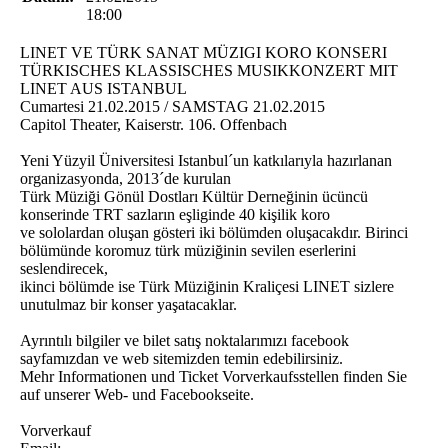
18:00
LINET VE TÜRK SANAT MÜZIGI KORO KONSERI
TÜRKISCHES KLASSISCHES MUSIKKONZERT MIT
LINET AUS ISTANBUL
Cumartesi 21.02.2015 / SAMSTAG 21.02.2015
Capitol Theater, Kaiserstr. 106. Offenbach
Yeni Yüzyil Üniversitesi Istanbul´un katkılarıyla hazırlanan
organizasyonda, 2013´de kurulan
Türk Müziği Gönül Dostları Kültür Derneğinin ücüncü
konserinde TRT sazların eşliginde 40 kişilik koro
ve sololardan oluşan gösteri iki bölümden oluşacakdır. Birinci
bölümünde koromuz türk müziğinin sevilen eserlerini
seslendirecek,
ikinci bölümde ise Türk Müziğinin Kraliçesi LINET sizlere
unutulmaz bir konser yaşatacaklar.
Ayrıntılı bilgiler ve bilet satış noktalarımızı facebook
sayfamızdan ve web sitemizden temin edebilirsiniz.
Mehr Informationen und Ticket Vorverkaufsstellen finden Sie
auf unserer Web- und Facebookseite.
Vorverkauf